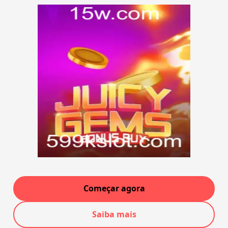
Começar agora
Saiba mais