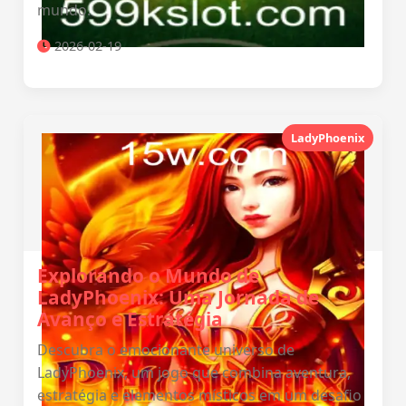
mundo.
2026-02-19
LadyPhoenix
Explorando o Mundo de
LadyPhoenix: Uma Jornada de
Avanço e Estratégia
Descubra o emocionante universo de
LadyPhoenix, um jogo que combina aventura,
estratégia e elementos místicos em um desafio