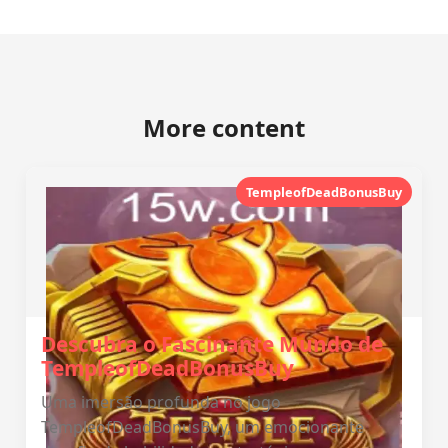
More content
TempleofDeadBonusBuy
Descubra o Fascinante Mundo de
TempleofDeadBonusBuy
Uma imersão profunda no jogo
TempleofDeadBonusBuy, um emocionante