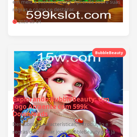
em meio a eventos atuais. Aprenda sobre suas
regras e como se destacar.
2026-05-04
BubbleBeauty
Explorando BubbleBeauty: Um
Jogo Atraente com 599k
Downloads
Descubra as características, introdução e
regras do popular jogo BubbleBeauty que já