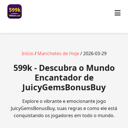
Início
/
Manchetes de Hoje
/ 2026-03-29
599k - Descubra o Mundo
Encantador de
JuicyGemsBonusBuy
Explore o vibrante e emocionante jogo
JuicyGemsBonusBuy, suas regras e como ele está
conquistando os jogadores em todo o mundo.