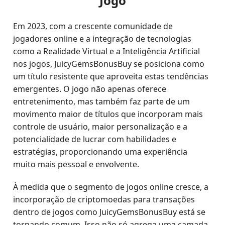
Jogo
Em 2023, com a crescente comunidade de
jogadores online e a integração de tecnologias
como a Realidade Virtual e a Inteligência Artificial
nos jogos, JuicyGemsBonusBuy se posiciona como
um título resistente que aproveita estas tendências
emergentes. O jogo não apenas oferece
entretenimento, mas também faz parte de um
movimento maior de títulos que incorporam mais
controle de usuário, maior personalização e a
potencialidade de lucrar com habilidades e
estratégias, proporcionando uma experiência
muito mais pessoal e envolvente.
À medida que o segmento de jogos online cresce, a
incorporação de criptomoedas para transações
dentro de jogos como JuicyGemsBonusBuy está se
tornando comum. Isso não só agrega uma camada