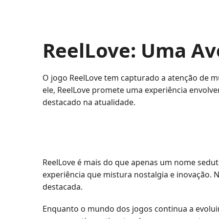
ReelLove: Uma Av
O jogo ReelLove tem capturado a atenção de mu
ele, ReelLove promete uma experiência envolvent
destacado na atualidade.
ReelLove é mais do que apenas um nome sedut
experiência que mistura nostalgia e inovação.
destacada.
Enquanto o mundo dos jogos continua a evoluir, 