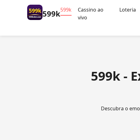
599k
Cassino ao
Loteria
599k
vivo
599k - 
Descubra o emoc