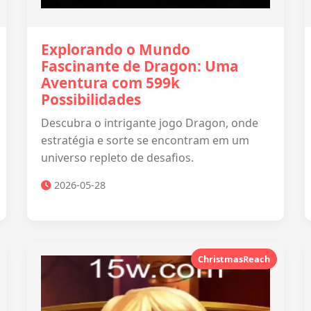
Explorando o Mundo
Fascinante de Dragon: Uma
Aventura com 599k
Possibilidades
Descubra o intrigante jogo Dragon, onde
estratégia e sorte se encontram em um
universo repleto de desafios.
2026-05-28
ChristmasReach