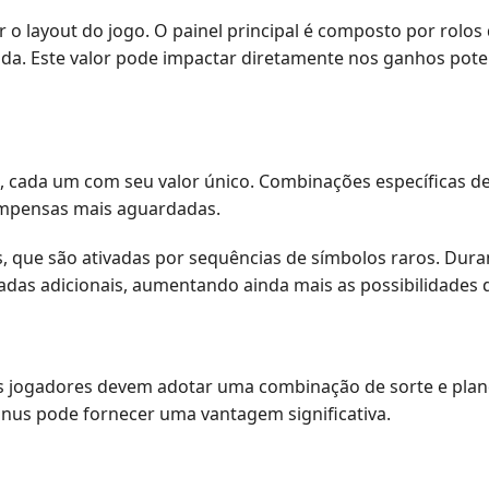
r o layout do jogo. O painel principal é composto por rolos
ada. Este valor pode impactar diretamente nos ganhos pote
 cada um com seu valor único. Combinações específicas de
ompensas mais aguardadas.
s, que são ativadas por sequências de símbolos raros. Dur
das adicionais, aumentando ainda mais as possibilidades 
s jogadores devem adotar uma combinação de sorte e plane
nus pode fornecer uma vantagem significativa.