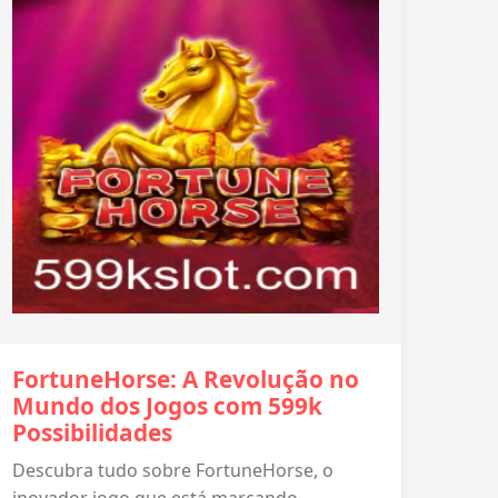
FortuneHorse: A Revolução no
Mundo dos Jogos com 599k
Possibilidades
Descubra tudo sobre FortuneHorse, o
inovador jogo que está marcando