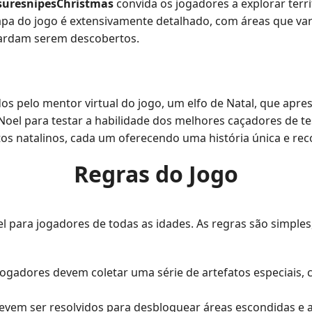
suresnipesChristmas
convida os jogadores a explorar terr
mapa do jogo é extensivamente detalhado, com áreas que v
uardam serem descobertos.
dos pelo mentor virtual do jogo, um elfo de Natal, que apres
i Noel para testar a habilidade dos melhores caçadores de t
os natalinos, cada um oferecendo uma história única e re
Regras do Jogo
el para jogadores de todas as idades. As regras são simple
ogadores devem coletar uma série de artefatos especiais, c
vem ser resolvidos para desbloquear áreas escondidas e av