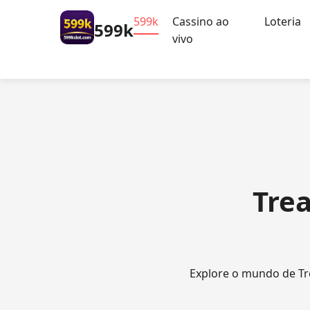
599k
Cassino ao
Loteria
599k
vivo
Tre
Explore o mundo de Tr