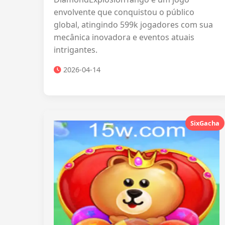
envolvente que conquistou o público
global, atingindo 599k jogadores com sua
mecânica inovadora e eventos atuais
intrigantes.
2026-04-14
SixGacha