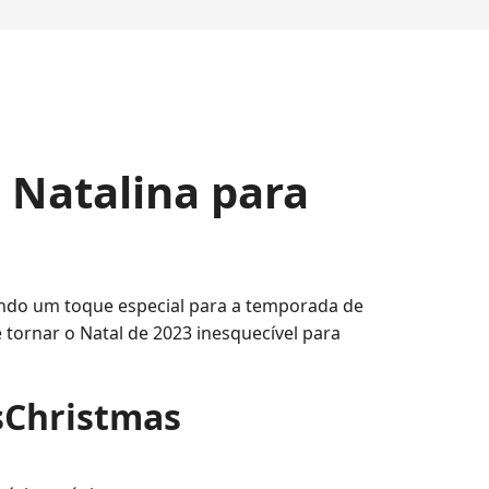
 Natalina para
zendo um toque especial para a temporada de
e tornar o Natal de 2023 inesquecível para
sChristmas