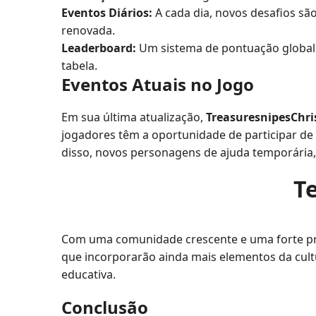
Eventos Diários:
A cada dia, novos desafios s
renovada.
Leaderboard:
Um sistema de pontuação global 
tabela.
Eventos Atuais no Jogo
Em sua última atualização,
TreasuresnipesChr
jogadores têm a oportunidade de participar de
disso, novos personagens de ajuda temporária, 
T
Com uma comunidade crescente e uma forte pr
que incorporarão ainda mais elementos da cult
educativa.
Conclusão