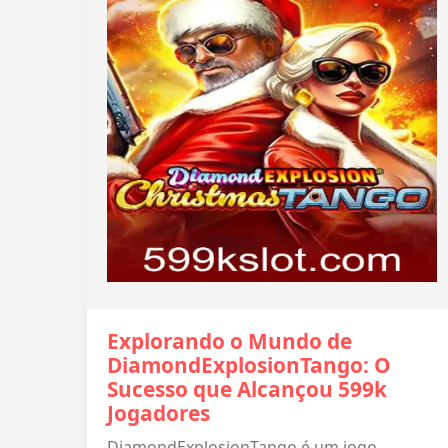
Explorando o Mundo de
DiamondExplosionTango: O
Sucesso que Alcançou 599k
Jogadores
DiamondExplosionTango é um jogo