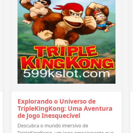
Explorando o Universo de
TripleKingKong: Uma Aventura
de Jogo Inesquecível
Descubra o mundo imersivo de
TripleKingKong, um jogo emocionante que